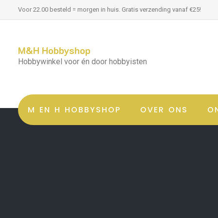
Voor 22.00 besteld = morgen in huis. Gratis verzending vanaf €25!
M&H Hobbyshop
Hobbywinkel voor én door hobbyisten
M EN H HOBBYSHOP
OVER ONS
O