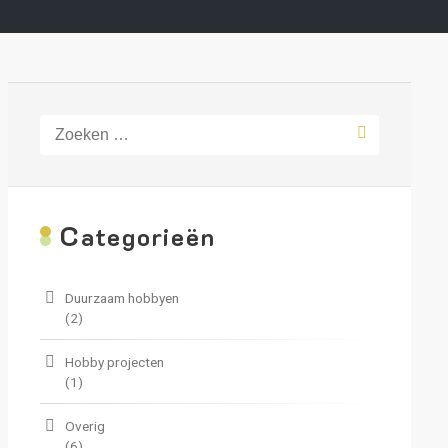
Zoeken
naar:
C
ategorieën
Duurzaam hobbyen
(2)
Hobby projecten
(1)
Overig
(6)