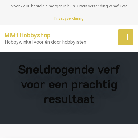
Voor 22.00 besteld = morgen in huis. Gratis verzending vanaf €25!
Privacyverklaring
M&H Hobbyshop
Hobbywinkel voor én door hobbyisten
Sneldrogende verf
voor een prachtig
resultaat