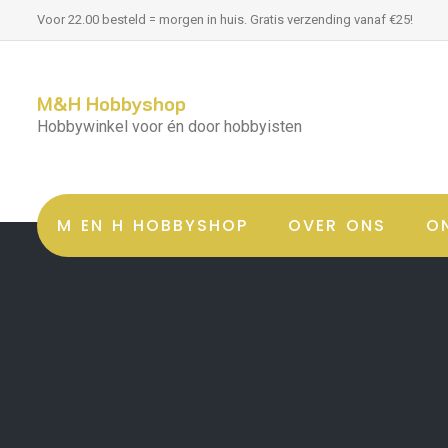
Voor 22.00 besteld = morgen in huis. Gratis verzending vanaf €25!
M&H Hobbyshop
Hobbywinkel voor én door hobbyisten
M EN H HOBBYSHOP
OVER ONS
O