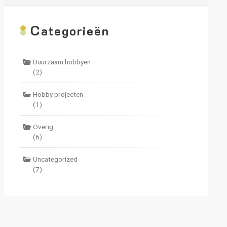
C
ategorieën
Duurzaam hobbyen
(2)
Hobby projecten
(1)
Overig
(6)
Uncategorized
(7)