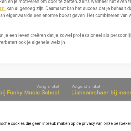
ken en je motiveren om door te zetten, zelfs wanneer het even t
.nl
kan al genoeg zijn. Daarnaast kan het succes dat je behaalt d
van eigenwaarde een enorme boost geven. Het combineren van w
.
n je een leven creëren dat je zowel professioneel als persoonlijk
erbetert ook je algehele welzijn.
Vorig artikel
Volgend artikel
bij Funky Music School
Lichaamshaar bij man
ytische cookies die geen inbreuk maken op de privacy van onze bezoeke