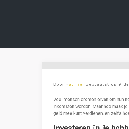
Door -
admin
Geplaatst op
9 d
Veel mensen dromen ervan om hun hobby
inkomsten worden. Maar hoe maak je d
geld mee kunt verdienen, en zelfs h
Investeren in je hob