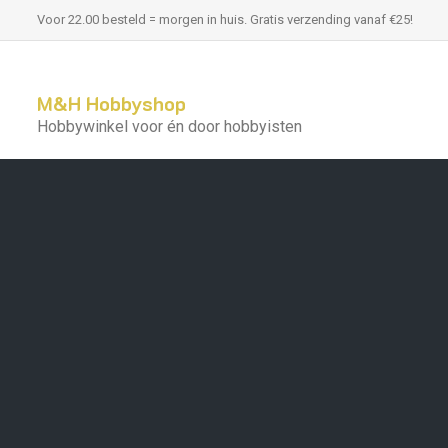
Voor 22.00 besteld = morgen in huis. Gratis verzending vanaf €25!
M&H Hobbyshop
Hobbywinkel voor én door hobbyisten