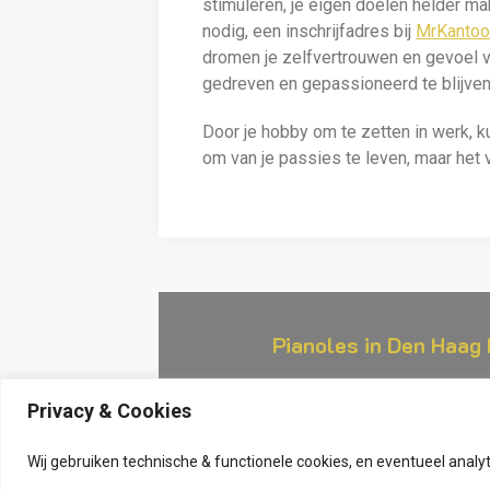
stimuleren, je eigen doelen helder ma
nodig, een inschrijfadres bij
MrKantoor
dromen je zelfvertrouwen en gevoel 
gedreven en gepassioneerd te blijven
Door je hobby om te zetten in werk, ku
om van je passies te leven, maar het v
Pianoles in Den Haag 
Privacy & Cookies
Wij gebruiken technische & functionele cookies, en eventueel anal
Geef een reactie