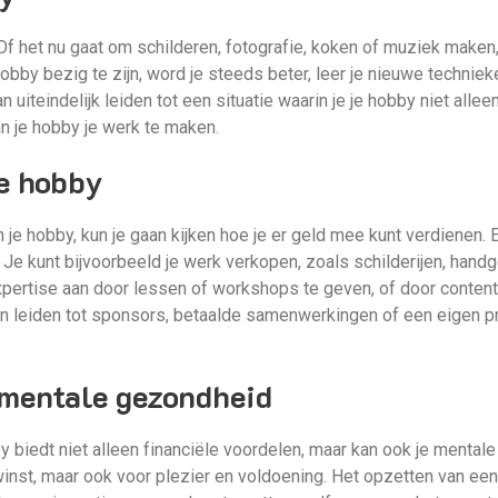
 Of het nu gaat om schilderen, fotografie, koken of muziek maken,
bby bezig te zijn, word je steeds beter, leer je nieuwe technieke
an uiteindelijk leiden tot een situatie waarin je je hobby niet alle
n je hobby je werk te maken.
je hobby
je hobby, kun je gaan kijken hoe je er geld mee kunt verdienen. 
Je kunt bijvoorbeeld je werk verkopen, zoals schilderijen, hand
ertise aan door lessen of workshops te geven, of door content 
an leiden tot sponsors, betaalde samenwerkingen of een eigen pr
mentale gezondheid
 biedt niet alleen financiële voordelen, maar kan ook je mentale
r winst, maar ook voor plezier en voldoening. Het opzetten van een 