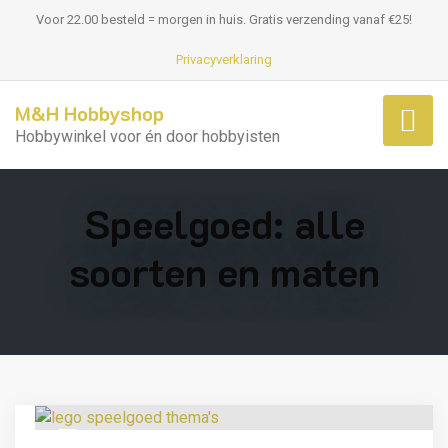
Voor 22.00 besteld = morgen in huis. Gratis verzending vanaf €25!
Privacyverklaring
M&H Hobbyshop
Hobbywinkel voor én door hobbyisten
Speelgoed: alle
soorten en maten