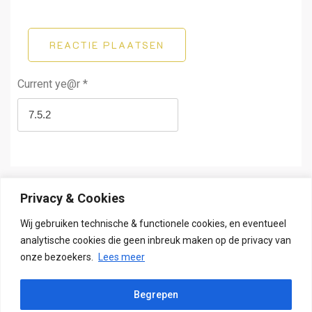
REACTIE PLAATSEN
Current ye@r
*
Privacy & Cookies
Wij gebruiken technische & functionele cookies, en eventueel
analytische cookies die geen inbreuk maken op de privacy van
Copyright - Alle rechten voorbehouden
onze bezoekers.
Lees meer
Grocery Store thema
Door aThemeArt - Trots aangedreven door
WordPress
.
Begrepen